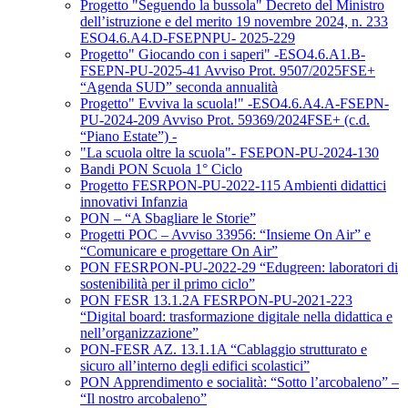
Progetto "Seguendo la bussola" Decreto del Ministro
dell’istruzione e del merito 19 novembre 2024, n. 233
ESO4.6.A4.D-FSEPNPU- 2025-229
Progetto" Giocando con i saperi" -ESO4.6.A1.B-
FSEPN-PU-2025-41 Avviso Prot. 9507/2025FSE+
“Agenda SUD” seconda annualità
Progetto" Evviva la scuola!" -ESO4.6.A4.A-FSEPN-
PU-2024-209 Avviso Prot. 59369/2024FSE+ (c.d.
“Piano Estate”) -
"La scuola oltre la scuola"- FSEPON-PU-2024-130
Bandi PON Scuola 1° Ciclo
Progetto FESRPON-PU-2022-115 Ambienti didattici
innovativi Infanzia
PON – “A Sbagliare le Storie”
Progetti POC – Avviso 33956: “Insieme On Air” e
“Comunicare e progettare On Air”
PON FESRPON-PU-2022-29 “Edugreen: laboratori di
sostenibilità per il primo ciclo”
PON FESR 13.1.2A FESRPON-PU-2021-223
“Digital board: trasformazione digitale nella didattica e
nell’organizzazione”
PON-FESR AZ. 13.1.1A “Cablaggio strutturato e
sicuro all’interno degli edifici scolastici”
PON Apprendimento e socialità: “Sotto l’arcobaleno” –
“Il nostro arcobaleno”