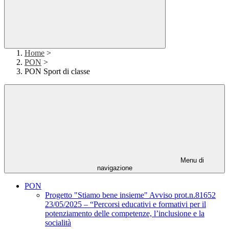
Home
>
PON
>
PON Sport di classe
Menu di
navigazione
PON
Progetto "Stiamo bene insieme" Avviso prot.n.81652
23/05/2025 – “Percorsi educativi e formativi per il
potenziamento delle competenze, l’inclusione e la
socialità