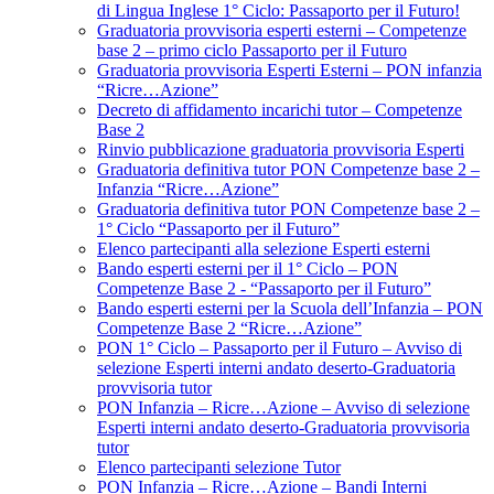
di Lingua Inglese 1° Ciclo: Passaporto per il Futuro!
Graduatoria provvisoria esperti esterni – Competenze
base 2 – primo ciclo Passaporto per il Futuro
Graduatoria provvisoria Esperti Esterni – PON infanzia
“Ricre…Azione”
Decreto di affidamento incarichi tutor – Competenze
Base 2
Rinvio pubblicazione graduatoria provvisoria Esperti
Graduatoria definitiva tutor PON Competenze base 2 –
Infanzia “Ricre…Azione”
Graduatoria definitiva tutor PON Competenze base 2 –
1° Ciclo “Passaporto per il Futuro”
Elenco partecipanti alla selezione Esperti esterni
Bando esperti esterni per il 1° Ciclo – PON
Competenze Base 2 - “Passaporto per il Futuro”
Bando esperti esterni per la Scuola dell’Infanzia – PON
Competenze Base 2 “Ricre…Azione”
PON 1° Ciclo – Passaporto per il Futuro – Avviso di
selezione Esperti interni andato deserto-Graduatoria
provvisoria tutor
PON Infanzia – Ricre…Azione – Avviso di selezione
Esperti interni andato deserto-Graduatoria provvisoria
tutor
Elenco partecipanti selezione Tutor
PON Infanzia – Ricre…Azione – Bandi Interni