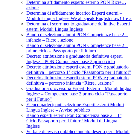
Determina affidamento esperto esterno PON Ricre…
azione
Determina di affidamento incarico Esperti esterni –
Moduli Lingua Inglese We all speak English now! 1 e 2
Determina di scorrimento graduatorie definitive Esperti
esterni Moduli Lingua Inglese
Bando di selezione alunni PON Competenze base 2 –
infanzia – Ricre…azione
Bando di selezione alunni PON Competenze base 2 –
primo ciclo – Passaporto per il futuro
Decreto attribuzione e graduatoria definitiva esperti
Inglese – PON Competenze base 2 primo ciclo
Decreto attribuzione esperti esterni PON e graduatorio
definitiva – percorso 1° ciclo “Passaporto per il futuro!”
Decreto attribuzione esperti esterni PON e graduatorio
definitiva – percorso infanzia “Ricre…azione”
Graduatoria provvisoria Esperti Esterni – Moduli lingua
Inglese – Competenze base 2 primo ciclo “Passaporto
per il Futuro”
Elenco partecipanti selezione Esperti esterni Moduli
Lingua Inglese – Avviso pubblico
Bando esperti esterni Pon Competenza base 2 – 1°
Ciclo Passaporto per il futuro! Moduli di Lingua
Inglese
Verbale di avviso pubblico andato deserto per i Moduli