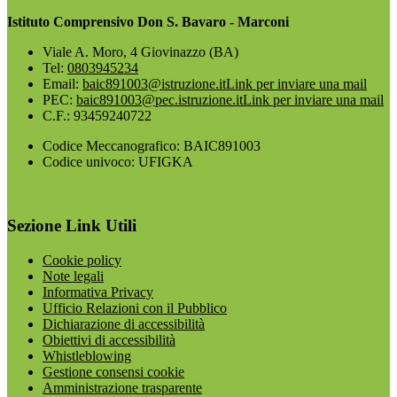
Istituto Comprensivo Don S. Bavaro - Marconi
Viale A. Moro, 4 Giovinazzo (BA)
Tel:
0803945234
Email:
baic891003@istruzione.it
Link per inviare una mail
PEC:
baic891003@pec.istruzione.it
Link per inviare una mail
C.F.: 93459240722
Codice Meccanografico: BAIC891003
Codice univoco: UFIGKA
Sezione Link Utili
Cookie policy
Note legali
Informativa Privacy
Ufficio Relazioni con il Pubblico
Dichiarazione di accessibilità
Obiettivi di accessibilità
Whistleblowing
Gestione consensi cookie
Amministrazione trasparente