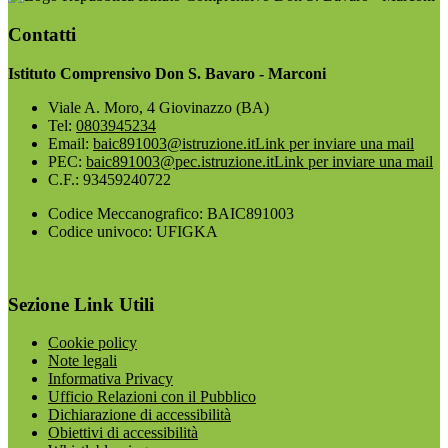
Contatti
Istituto Comprensivo Don S. Bavaro - Marconi
Viale A. Moro, 4 Giovinazzo (BA)
Tel:
0803945234
Email:
baic891003@istruzione.it
Link per inviare una mail
PEC:
baic891003@pec.istruzione.it
Link per inviare una mail
C.F.: 93459240722
Codice Meccanografico: BAIC891003
Codice univoco: UFIGKA
Sezione Link Utili
Cookie policy
Note legali
Informativa Privacy
Ufficio Relazioni con il Pubblico
Dichiarazione di accessibilità
Obiettivi di accessibilità