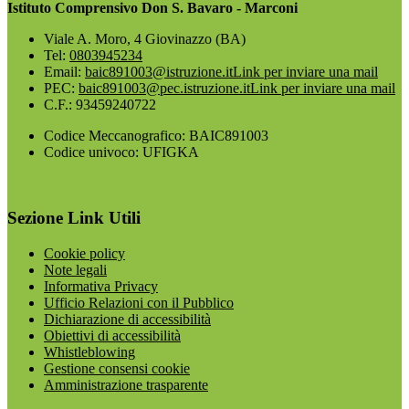
Istituto Comprensivo Don S. Bavaro - Marconi
Viale A. Moro, 4 Giovinazzo (BA)
Tel:
0803945234
Email:
baic891003@istruzione.it
Link per inviare una mail
PEC:
baic891003@pec.istruzione.it
Link per inviare una mail
C.F.: 93459240722
Codice Meccanografico: BAIC891003
Codice univoco: UFIGKA
Sezione Link Utili
Cookie policy
Note legali
Informativa Privacy
Ufficio Relazioni con il Pubblico
Dichiarazione di accessibilità
Obiettivi di accessibilità
Whistleblowing
Gestione consensi cookie
Amministrazione trasparente