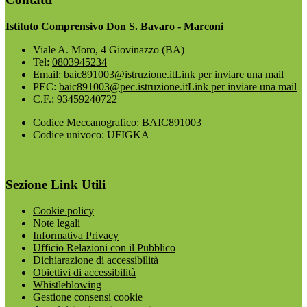
Istituto Comprensivo Don S. Bavaro - Marconi
Viale A. Moro, 4 Giovinazzo (BA)
Tel:
0803945234
Email:
baic891003@istruzione.it
Link per inviare una mail
PEC:
baic891003@pec.istruzione.it
Link per inviare una mail
C.F.: 93459240722
Codice Meccanografico: BAIC891003
Codice univoco: UFIGKA
Sezione Link Utili
Cookie policy
Note legali
Informativa Privacy
Ufficio Relazioni con il Pubblico
Dichiarazione di accessibilità
Obiettivi di accessibilità
Whistleblowing
Gestione consensi cookie