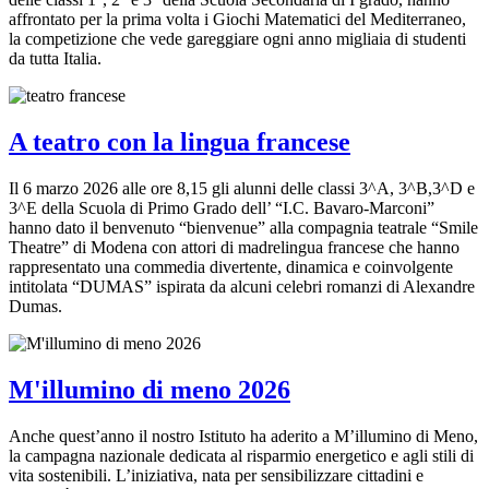
affrontato per la prima volta i Giochi Matematici del Mediterraneo,
la competizione che vede gareggiare ogni anno migliaia di studenti
da tutta Italia.
A teatro con la lingua francese
Il 6 marzo 2026 alle ore 8,15 gli alunni delle classi 3^A, 3^B,3^D e
3^E della Scuola di Primo Grado dell’ “I.C. Bavaro-Marconi”
hanno dato il benvenuto “bienvenue” alla compagnia teatrale “Smile
Theatre” di Modena con attori di madrelingua francese che hanno
rappresentato una commedia divertente, dinamica e coinvolgente
intitolata “DUMAS” ispirata da alcuni celebri romanzi di Alexandre
Dumas.
M'illumino di meno 2026
Anche quest’anno il nostro Istituto ha aderito a M’illumino di Meno,
la campagna nazionale dedicata al risparmio energetico e agli stili di
vita sostenibili. L’iniziativa, nata per sensibilizzare cittadini e