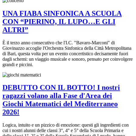
UNA FIABA SINFONICA A SCUOLA
CON “PIERINO, IL LUPO…E GLI
ALTRI”
È il terzo anno consecutivo che l'I.C. "Bavaro-Marconi" di
Giovinazzo accoglie l'Orchestra Sinfonica della Città Metropolitana
di Bari, questa volta per un evento concertistico decisamente fuori
dagli schemi: un viaggio musicale e sonoro, pensato per coinvolgere
grandi e piccini.
DEBUTTO CON IL BOTTO! I nostri
ragazzi volano alla Fase d'Area dei
Giochi Matematici del Mediterraneo
2026!
Logica, intuito e un pizzico di emozione: questi gli ingredienti con
cui i nostri alunni delle classi 3°, 4° e 5° della Scuola Primaria e
delle classi 1°, 2° e 3° della Scuola Secondaria di I grado, hanno