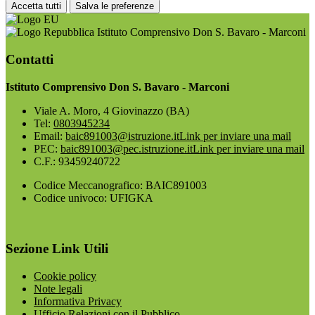
Accetta tutti
Salva le preferenze
Istituto Comprensivo Don S. Bavaro - Marconi
Contatti
Istituto Comprensivo Don S. Bavaro - Marconi
Viale A. Moro, 4 Giovinazzo (BA)
Tel:
0803945234
Email:
baic891003@istruzione.it
Link per inviare una mail
PEC:
baic891003@pec.istruzione.it
Link per inviare una mail
C.F.: 93459240722
Codice Meccanografico: BAIC891003
Codice univoco: UFIGKA
Sezione Link Utili
Cookie policy
Note legali
Informativa Privacy
Ufficio Relazioni con il Pubblico