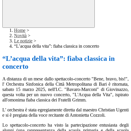
Home
>
Novità
>
Le notizie
>
“L’acqua della vita”: fiaba classica in concerto
“L’acqua della vita”: fiaba classica in
concerto
A distanza di un mese dallo spettacolo-concerto "Bene, bravo, bis!",
l' Orchestra Sinfonica della Città Metropolitana di Bari è ritornata,
sabato 15 marzo 2025, nell'I.C. "Bavaro-Marconi" di Giovinazzo,
questa volta per un nuovo concerto, "L'Acqua della Vita", ispirato
all'omonima fiaba classica dei Fratelli Grimm.
L' orchestra è stata egregiamente diretta dal maestro Christian Ugenti
e si è pregiata della voce recitante di Antonietta Cozzoli.
Lo spettacolo-concerto ha visto la partecipazione entusiasta degli
alunni (una rappresentanza della scuola primaria e della scuola