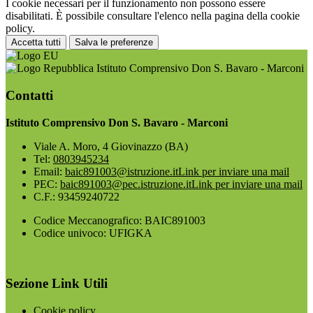
I cookie necessari per il funzionamento non possono essere
disabilitati. È possibile consultare l'elenco nella pagina della cookie
policy.
Accetta tutti
Salva le preferenze
Istituto Comprensivo Don S. Bavaro - Marconi
Contatti
Istituto Comprensivo Don S. Bavaro - Marconi
Viale A. Moro, 4 Giovinazzo (BA)
Tel:
0803945234
Email:
baic891003@istruzione.it
Link per inviare una mail
PEC:
baic891003@pec.istruzione.it
Link per inviare una mail
C.F.: 93459240722
Codice Meccanografico: BAIC891003
Codice univoco: UFIGKA
Sezione Link Utili
Cookie policy