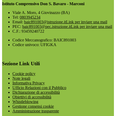
Istituto Comprensivo Don S. Bavaro - Marconi
Viale A. Moro, 4 Giovinazzo (BA)
Tel:
0803945234
Email:
baic891003@istruzione.it
Link per inviare una mail
PEC:
baic891003@pec.istruzione.it
Link per inviare una mail
C.F.: 93459240722
Codice Meccanografico: BAIC891003
Codice univoco: UFIGKA
Sezione Link Utili
Cookie policy
Note legali
Informativa Privacy
Ufficio Relazioni con il Pubblico
Dichiarazione di accessibilità
Obiettivi di accessibilità
Whistleblowing
Gestione consensi cookie
Amministrazione trasparente