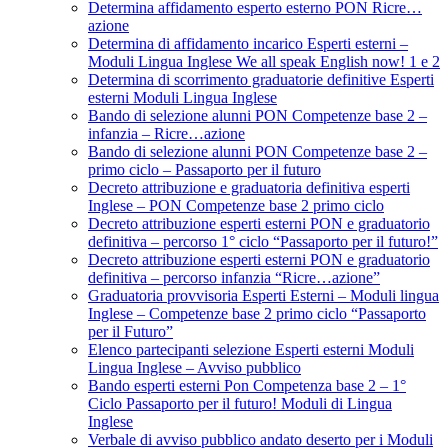
Determina affidamento esperto esterno PON Ricre…
azione
Determina di affidamento incarico Esperti esterni –
Moduli Lingua Inglese We all speak English now! 1 e 2
Determina di scorrimento graduatorie definitive Esperti
esterni Moduli Lingua Inglese
Bando di selezione alunni PON Competenze base 2 –
infanzia – Ricre…azione
Bando di selezione alunni PON Competenze base 2 –
primo ciclo – Passaporto per il futuro
Decreto attribuzione e graduatoria definitiva esperti
Inglese – PON Competenze base 2 primo ciclo
Decreto attribuzione esperti esterni PON e graduatorio
definitiva – percorso 1° ciclo “Passaporto per il futuro!”
Decreto attribuzione esperti esterni PON e graduatorio
definitiva – percorso infanzia “Ricre…azione”
Graduatoria provvisoria Esperti Esterni – Moduli lingua
Inglese – Competenze base 2 primo ciclo “Passaporto
per il Futuro”
Elenco partecipanti selezione Esperti esterni Moduli
Lingua Inglese – Avviso pubblico
Bando esperti esterni Pon Competenza base 2 – 1°
Ciclo Passaporto per il futuro! Moduli di Lingua
Inglese
Verbale di avviso pubblico andato deserto per i Moduli