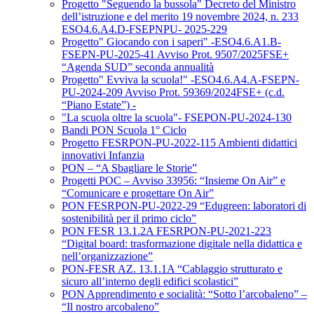
Progetto "Seguendo la bussola" Decreto del Ministro
dell’istruzione e del merito 19 novembre 2024, n. 233
ESO4.6.A4.D-FSEPNPU- 2025-229
Progetto" Giocando con i saperi" -ESO4.6.A1.B-
FSEPN-PU-2025-41 Avviso Prot. 9507/2025FSE+
“Agenda SUD” seconda annualità
Progetto" Evviva la scuola!" -ESO4.6.A4.A-FSEPN-
PU-2024-209 Avviso Prot. 59369/2024FSE+ (c.d.
“Piano Estate”) -
"La scuola oltre la scuola"- FSEPON-PU-2024-130
Bandi PON Scuola 1° Ciclo
Progetto FESRPON-PU-2022-115 Ambienti didattici
innovativi Infanzia
PON – “A Sbagliare le Storie”
Progetti POC – Avviso 33956: “Insieme On Air” e
“Comunicare e progettare On Air”
PON FESRPON-PU-2022-29 “Edugreen: laboratori di
sostenibilità per il primo ciclo”
PON FESR 13.1.2A FESRPON-PU-2021-223
“Digital board: trasformazione digitale nella didattica e
nell’organizzazione”
PON-FESR AZ. 13.1.1A “Cablaggio strutturato e
sicuro all’interno degli edifici scolastici”
PON Apprendimento e socialità: “Sotto l’arcobaleno” –
“Il nostro arcobaleno”