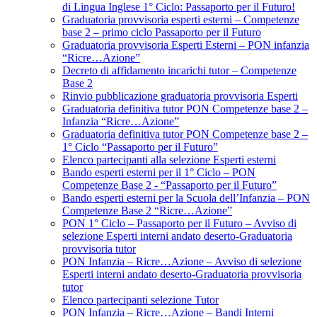
di Lingua Inglese 1° Ciclo: Passaporto per il Futuro!
Graduatoria provvisoria esperti esterni – Competenze
base 2 – primo ciclo Passaporto per il Futuro
Graduatoria provvisoria Esperti Esterni – PON infanzia
“Ricre…Azione”
Decreto di affidamento incarichi tutor – Competenze
Base 2
Rinvio pubblicazione graduatoria provvisoria Esperti
Graduatoria definitiva tutor PON Competenze base 2 –
Infanzia “Ricre…Azione”
Graduatoria definitiva tutor PON Competenze base 2 –
1° Ciclo “Passaporto per il Futuro”
Elenco partecipanti alla selezione Esperti esterni
Bando esperti esterni per il 1° Ciclo – PON
Competenze Base 2 - “Passaporto per il Futuro”
Bando esperti esterni per la Scuola dell’Infanzia – PON
Competenze Base 2 “Ricre…Azione”
PON 1° Ciclo – Passaporto per il Futuro – Avviso di
selezione Esperti interni andato deserto-Graduatoria
provvisoria tutor
PON Infanzia – Ricre…Azione – Avviso di selezione
Esperti interni andato deserto-Graduatoria provvisoria
tutor
Elenco partecipanti selezione Tutor
PON Infanzia – Ricre…Azione – Bandi Interni