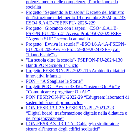
potenziamento delle competenze, l’inclusione e la
socialità
Progetto "Seguendo la bussola" Decreto del Ministro
dell’istruzione e del merito 19 novembre 2024, n. 233
ESO4.6.A4.D-FSEPNPU- 2025-229
Progetto" Giocando con i saperi" -ESO4.6.A1.B-
FSEPN-PU-2025-41 Avviso Prot. 9507/2025FSE+
“Agenda SUD” seconda annualità
Progetto" Evviva la scuola!" -ESO4.6.A4.A-FSEPN-
PU-2024-209 Avviso Prot. 59369/2024FSE+ (c.d.
“Piano Estate”) -
"La scuola oltre la scuola"- FSEPON-PU-2024-130
Bandi PON Scuola 1° Ciclo
Progetto FESRPON-PU-2022-115 Ambienti didattici
innovativi Infanzia
PON – “A Sbagliare le Storie”
Progetti POC – Avviso 33956: “Insieme On Air” e
“Comunicare e progettare On Air”
PON FESRPON-PU-2022-29 “Edugreen: laboratori di
sostenibilità per il primo ciclo”
PON FESR 13.1.2A FESRPON-PU-2021-223
“Digital board: trasformazione digitale nella didattica e
nell’organizzazione”
PON-FESR AZ. 13.1.1A “Cablaggio strutturato e
sicuro all’interno degli edifici scolastici”