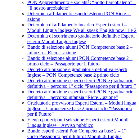
PON Apprendimento e socialità: “Sotto l’arcobaleno” –
“Il nostro arcobaleno”
Determina affidamento esperto esterno PON Ricre…
azione
Determina di affidamento incarico Esperti esterni –
Moduli Lingua Inglese We all speak English now! 1 e 2
Determina di scorrimento graduatorie definitive Esperti
esterni Moduli Lingua Inglese
Bando di selezione alunni PON Competenze base 2 –
infanzia – Ricre…azione
Bando di selezione alunni PON Competenze base 2 –
primo ciclo – Passaporto per il futuro
Decreto attribuzione e graduatoria definitiva esperti
Inglese – PON Competenze base 2 primo ciclo
Decreto attribuzione esperti esterni PON e graduatorio
definitiva – percorso 1° ciclo “Passaporto per il futuro!”
Decreto attribuzione esperti esterni PON e graduatorio
definitiva – percorso infanzia “Ricre…azione”
Graduatoria provvisoria Esperti Esterni – Moduli lingua
Inglese – Competenze base 2 primo ciclo “Passaporto
per il Futuro”
Elenco partecipanti selezione Esperti esterni Moduli
Lingua Inglese – Avviso pubblico
Bando esperti esterni Pon Competenza base 2 – 1°
Ciclo Passaporto per il futuro! Moduli di Lingua