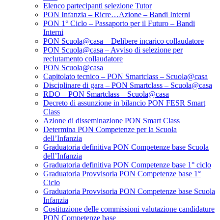
Elenco partecipanti selezione Tutor
PON Infanzia – Ricre…Azione – Bandi Interni
PON 1° Ciclo – Passaporto per il Futuro – Bandi
Interni
PON Scuola@casa – Delibere incarico collaudatore
PON Scuola@casa – Avviso di selezione per
reclutamento collaudatore
PON Scuola@casa
Capitolato tecnico – PON Smartclass – Scuola@casa
Disciplinare di gara – PON Smartclass – Scuola@casa
RDO – PON Smartclass – Scuola@casa
Decreto di assunzione in bilancio PON FESR Smart
Class
Azione di disseminazione PON Smart Class
Determina PON Competenze per la Scuola
dell’Infanzia
Graduatoria definitiva PON Competenze base Scuola
dell’Infanzia
Graduatoria definitiva PON Competenze base 1° ciclo
Graduatoria Provvisoria PON Competenze base 1°
Ciclo
Graduatoria Provvisoria PON Competenze base Scuola
Infanzia
Costituzione delle commissioni valutazione candidature
PON Competenze base