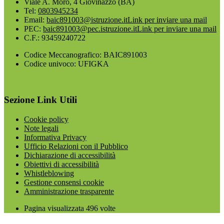
Viale A. Moro, 4 Giovinazzo (BA)
Tel:
0803945234
Email:
baic891003@istruzione.it
Link per inviare una mail
PEC:
baic891003@pec.istruzione.it
Link per inviare una mail
C.F.: 93459240722
Codice Meccanografico: BAIC891003
Codice univoco: UFIGKA
Sezione Link Utili
Cookie policy
Note legali
Informativa Privacy
Ufficio Relazioni con il Pubblico
Dichiarazione di accessibilità
Obiettivi di accessibilità
Whistleblowing
Gestione consensi cookie
Amministrazione trasparente
Pagina visualizzata
496
volte