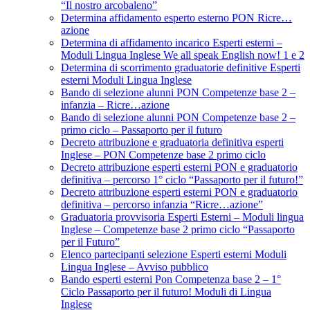
“Il nostro arcobaleno”
Determina affidamento esperto esterno PON Ricre…
azione
Determina di affidamento incarico Esperti esterni –
Moduli Lingua Inglese We all speak English now! 1 e 2
Determina di scorrimento graduatorie definitive Esperti
esterni Moduli Lingua Inglese
Bando di selezione alunni PON Competenze base 2 –
infanzia – Ricre…azione
Bando di selezione alunni PON Competenze base 2 –
primo ciclo – Passaporto per il futuro
Decreto attribuzione e graduatoria definitiva esperti
Inglese – PON Competenze base 2 primo ciclo
Decreto attribuzione esperti esterni PON e graduatorio
definitiva – percorso 1° ciclo “Passaporto per il futuro!”
Decreto attribuzione esperti esterni PON e graduatorio
definitiva – percorso infanzia “Ricre…azione”
Graduatoria provvisoria Esperti Esterni – Moduli lingua
Inglese – Competenze base 2 primo ciclo “Passaporto
per il Futuro”
Elenco partecipanti selezione Esperti esterni Moduli
Lingua Inglese – Avviso pubblico
Bando esperti esterni Pon Competenza base 2 – 1°
Ciclo Passaporto per il futuro! Moduli di Lingua
Inglese