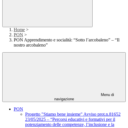
Home
>
PON
>
PON Apprendimento e socialità: “Sotto l’arcobaleno” – “Il
nostro arcobaleno”
Menu di
navigazione
PON
Progetto "Stiamo bene insieme" Avviso prot.n.81652
23/05/2025 – “Percorsi educativi e formativi per il
potenziamento delle competenze, l’inclusione e la