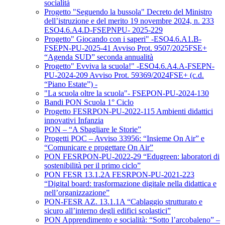
socialità
Progetto "Seguendo la bussola" Decreto del Ministro
dell’istruzione e del merito 19 novembre 2024, n. 233
ESO4.6.A4.D-FSEPNPU- 2025-229
Progetto" Giocando con i saperi" -ESO4.6.A1.B-
FSEPN-PU-2025-41 Avviso Prot. 9507/2025FSE+
“Agenda SUD” seconda annualità
Progetto" Evviva la scuola!" -ESO4.6.A4.A-FSEPN-
PU-2024-209 Avviso Prot. 59369/2024FSE+ (c.d.
“Piano Estate”) -
"La scuola oltre la scuola"- FSEPON-PU-2024-130
Bandi PON Scuola 1° Ciclo
Progetto FESRPON-PU-2022-115 Ambienti didattici
innovativi Infanzia
PON – “A Sbagliare le Storie”
Progetti POC – Avviso 33956: “Insieme On Air” e
“Comunicare e progettare On Air”
PON FESRPON-PU-2022-29 “Edugreen: laboratori di
sostenibilità per il primo ciclo”
PON FESR 13.1.2A FESRPON-PU-2021-223
“Digital board: trasformazione digitale nella didattica e
nell’organizzazione”
PON-FESR AZ. 13.1.1A “Cablaggio strutturato e
sicuro all’interno degli edifici scolastici”
PON Apprendimento e socialità: “Sotto l’arcobaleno” –