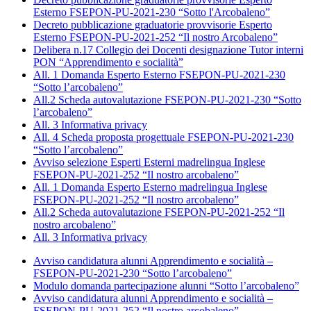
Esterno FSEPON-PU-2021-230 “Sotto l'Arcobaleno”
Decreto pubblicazione graduatorie provvisorie Esperto
Esterno FSEPON-PU-2021-252 “Il nostro Arcobaleno”
Delibera n.17 Collegio dei Docenti designazione Tutor interni
PON “Apprendimento e socialità”
All. 1 Domanda Esperto Esterno FSEPON-PU-2021-230
“Sotto l’arcobaleno”
All.2 Scheda autovalutazione FSEPON-PU-2021-230 “Sotto
l’arcobaleno”
All. 3 Informativa privacy
All. 4 Scheda proposta progettuale FSEPON-PU-2021-230
“Sotto l’arcobaleno”
Avviso selezione Esperti Esterni madrelingua Inglese
FSEPON-PU-2021-252 “Il nostro arcobaleno”
All. 1 Domanda Esperto Esterno madrelingua Inglese
FSEPON-PU-2021-252 “Il nostro arcobaleno”
All.2 Scheda autovalutazione FSEPON-PU-2021-252 “Il
nostro arcobaleno”
All. 3 Informativa privacy
Avviso candidatura alunni Apprendimento e socialità –
FSEPON-PU-2021-230 “Sotto l’arcobaleno”
Modulo domanda partecipazione alunni “Sotto l’arcobaleno”
Avviso candidatura alunni Apprendimento e socialità –
FSEPON-PU-2021-252 “Il nostro arcobaleno”