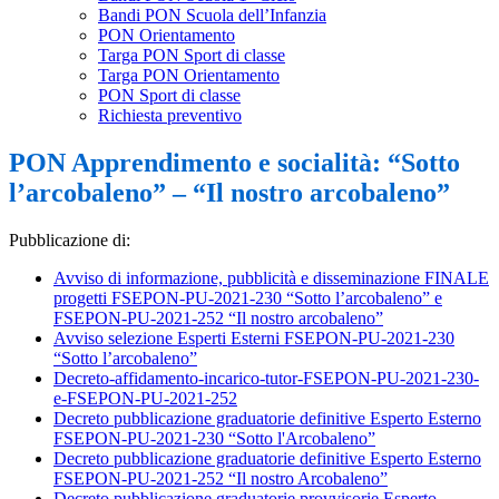
Bandi PON Scuola dell’Infanzia
PON Orientamento
Targa PON Sport di classe
Targa PON Orientamento
PON Sport di classe
Richiesta preventivo
PON Apprendimento e socialità: “Sotto
l’arcobaleno” – “Il nostro arcobaleno”
Pubblicazione di:
Avviso di informazione, pubblicità e disseminazione FINALE
progetti FSEPON-PU-2021-230 “Sotto l’arcobaleno” e
FSEPON-PU-2021-252 “Il nostro arcobaleno”
Avviso selezione Esperti Esterni FSEPON-PU-2021-230
“Sotto l’arcobaleno”
Decreto-affidamento-incarico-tutor-FSEPON-PU-2021-230-
e-FSEPON-PU-2021-252
Decreto pubblicazione graduatorie definitive Esperto Esterno
FSEPON-PU-2021-230 “Sotto l'Arcobaleno”
Decreto pubblicazione graduatorie definitive Esperto Esterno
FSEPON-PU-2021-252 “Il nostro Arcobaleno”
Decreto pubblicazione graduatorie provvisorie Esperto