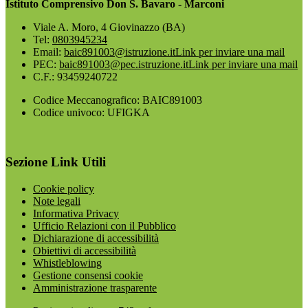
Istituto Comprensivo Don S. Bavaro - Marconi
Viale A. Moro, 4 Giovinazzo (BA)
Tel:
0803945234
Email:
baic891003@istruzione.it
Link per inviare una mail
PEC:
baic891003@pec.istruzione.it
Link per inviare una mail
C.F.: 93459240722
Codice Meccanografico: BAIC891003
Codice univoco: UFIGKA
Sezione Link Utili
Cookie policy
Note legali
Informativa Privacy
Ufficio Relazioni con il Pubblico
Dichiarazione di accessibilità
Obiettivi di accessibilità
Whistleblowing
Gestione consensi cookie
Amministrazione trasparente