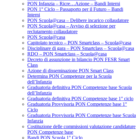
PON Infanzia – Ricre…Azione – Bandi Interni
PON 1° Ciclo – Passaporto per il Futuro – Bandi
Interni
PON Scuola@casa – Delibere incarico collaudatore
PON Scuola@casa – Avviso di selezione per
reclutamento collaudatore
PON Scuola@casa
Capitolato tecnico – PON Smartclass – Scuola@casa
Disciplinare di gara – PON Smartclass – Scuola@casa
RDO – PON Smartclass – Scuola@casa
Decreto di assunzione in bilancio PON FESR Smart
Class
Azione di disseminazione PON Smart Class
Determina PON Competenze per la Scuola
dell’Infanzia
Graduatoria definitiva PON Competenze base Scuola
dell’Infanzia
Graduatoria definitiva PON Competenze base 1° ciclo
Graduatoria Provvisoria PON Competenze base 1°
Ciclo
Graduatoria Provvisoria PON Competenze base Scuola
Infanzia
Costituzione delle commissioni valutazione candidature
PON Competenze base
Bandi PON Scuola 1° Ciclo