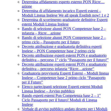
Determina affidamento esperto esterno PON Ricre…
azione
Determina di affidamento incarico Esperti esterni –
Moduli Lingua Inglese We all speak English now! 1 e 2
Determina di scorrimento graduatorie definitive Esperti
esterni Moduli Lingua Inglese
Bando di selezione alunni PON Competenze base 2 –
infanzia – Ricre…azione
Bando di selezione alunni PON Competenze base 2 –
primo ciclo – Passaporto per il futuro
Decreto attribuzione e graduatoria definitiva esperti
Inglese – PON Competenze base 2 primo ciclo
Decreto attribuzione esperti esterni PON e graduatorio
definitiva – percorso 1° ciclo “Passaporto per il futuro!”
Decreto attribuzione esperti esterni PON e graduatorio
definitiva – percorso infanzia “Ricre…azione”
Graduatoria provvisoria Esperti Esterni – Moduli lingua
Inglese – Competenze base 2 primo ciclo “Passaporto
per il Futuro”
Elenco partecipanti selezione Esperti esterni Moduli
Lingua Inglese – Avviso pubblico
Bando esperti esterni Pon Competenza base 2 – 1°
Ciclo Passaporto per il futuro! Moduli di Lingua
Inglese
Verbale di avviso pubblico andato deserto per i Moduli