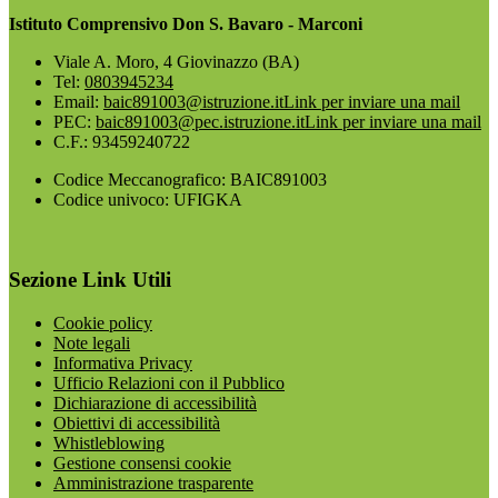
Istituto Comprensivo Don S. Bavaro - Marconi
Viale A. Moro, 4 Giovinazzo (BA)
Tel:
0803945234
Email:
baic891003@istruzione.it
Link per inviare una mail
PEC:
baic891003@pec.istruzione.it
Link per inviare una mail
C.F.: 93459240722
Codice Meccanografico: BAIC891003
Codice univoco: UFIGKA
Sezione Link Utili
Cookie policy
Note legali
Informativa Privacy
Ufficio Relazioni con il Pubblico
Dichiarazione di accessibilità
Obiettivi di accessibilità
Whistleblowing
Gestione consensi cookie
Amministrazione trasparente