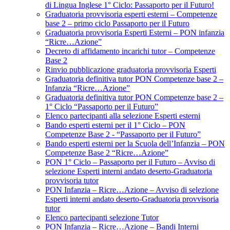
di Lingua Inglese 1° Ciclo: Passaporto per il Futuro!
Graduatoria provvisoria esperti esterni – Competenze
base 2 – primo ciclo Passaporto per il Futuro
Graduatoria provvisoria Esperti Esterni – PON infanzia
“Ricre…Azione”
Decreto di affidamento incarichi tutor – Competenze
Base 2
Rinvio pubblicazione graduatoria provvisoria Esperti
Graduatoria definitiva tutor PON Competenze base 2 –
Infanzia “Ricre…Azione”
Graduatoria definitiva tutor PON Competenze base 2 –
1° Ciclo “Passaporto per il Futuro”
Elenco partecipanti alla selezione Esperti esterni
Bando esperti esterni per il 1° Ciclo – PON
Competenze Base 2 - “Passaporto per il Futuro”
Bando esperti esterni per la Scuola dell’Infanzia – PON
Competenze Base 2 “Ricre…Azione”
PON 1° Ciclo – Passaporto per il Futuro – Avviso di
selezione Esperti interni andato deserto-Graduatoria
provvisoria tutor
PON Infanzia – Ricre…Azione – Avviso di selezione
Esperti interni andato deserto-Graduatoria provvisoria
tutor
Elenco partecipanti selezione Tutor
PON Infanzia – Ricre…Azione – Bandi Interni