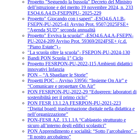
Progetto "Seguendo la bussola" Decreto del Ministro
dell’istruzione e del merito 19 novembre 2024, n. 233
ESO4.6.A4.D-FSEPNPU- 2025-229
Progetto" Giocando con i saperi" -ESO4.6.A1.B-
FSEPN-PU-2025-41 Avviso Prot. 9507/2025FSE+
“Agenda SUD” seconda annualità
Progetto" Evviva la scuola!" -ESO4.6.A4.A-FSEPN-
PU-2024-209 Avviso Prot. 59369/2024FSE+ (c.d.
“Piano Estate”) -
"La scuola oltre la scuola"- FSEPON-PU-2024-130
Bandi PON Scuola 1° Ciclo
Progetto FESRPON-PU-2022-115 Ambienti didattici
innovativi Infanzia
PON – “A Sbagliare le Storie”
Progetti POC – Avviso 33956: “Insieme On Air” e
“Comunicare e progettare On Air”
PON FESRPON-PU-2022-29 “Edugreen: laboratori di
sostenibilità per il primo ciclo”
PON FESR 13.1.2A FESRPON-PU-2021-223
“Digital board: trasformazione digitale nella didattica e
nell’organizzazione”
PON-FESR AZ. 13.1.1A “Cablaggio strutturato e
sicuro all’interno degli edifici scolastici”
PON Apprendimento e socialità: “Sotto l’arcobaleno” –
“Il nostro arcobaleno”