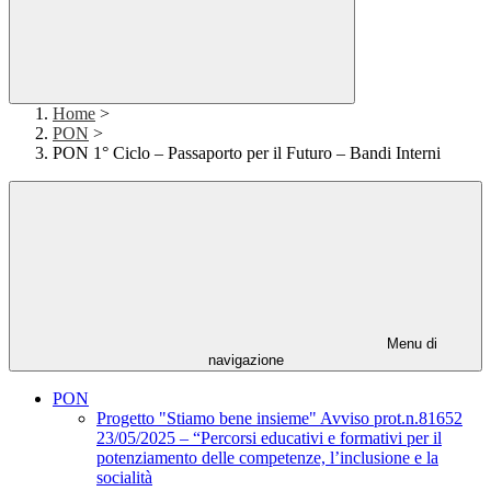
Home
>
PON
>
PON 1° Ciclo – Passaporto per il Futuro – Bandi Interni
Menu di
navigazione
PON
Progetto "Stiamo bene insieme" Avviso prot.n.81652
23/05/2025 – “Percorsi educativi e formativi per il
potenziamento delle competenze, l’inclusione e la
socialità