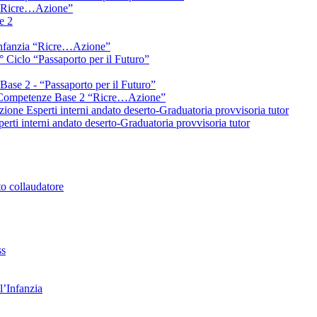
a “Ricre…Azione”
e 2
Infanzia “Ricre…Azione”
 Ciclo “Passaporto per il Futuro”
Base 2 - “Passaporto per il Futuro”
ON Competenze Base 2 “Ricre…Azione”
ione Esperti interni andato deserto-Graduatoria provvisoria tutor
ti interni andato deserto-Graduatoria provvisoria tutor
o collaudatore
ss
’Infanzia