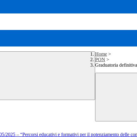
Home
>
PON
>
Graduatoria definitiv
/2025 – “Percorsi educativi e formativi per il potenziamento delle comp