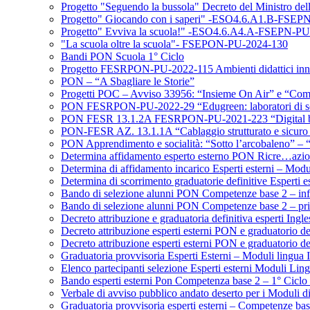
Progetto "Seguendo la bussola" Decreto del Ministro d
Progetto" Giocando con i saperi" -ESO4.6.A1.B-FSEP
Progetto" Evviva la scuola!" -ESO4.6.A4.A-FSEPN-PU-2
"La scuola oltre la scuola"- FSEPON-PU-2024-130
Bandi PON Scuola 1° Ciclo
Progetto FESRPON-PU-2022-115 Ambienti didattici inno
PON – “A Sbagliare le Storie”
Progetti POC – Avviso 33956: “Insieme On Air” e “Comu
PON FESRPON-PU-2022-29 “Edugreen: laboratori di soste
PON FESR 13.1.2A FESRPON-PU-2021-223 “Digital board: 
PON-FESR AZ. 13.1.1A “Cablaggio strutturato e sicuro all
PON Apprendimento e socialità: “Sotto l’arcobaleno” – “
Determina affidamento esperto esterno PON Ricre…azi
Determina di affidamento incarico Esperti esterni – Mod
Determina di scorrimento graduatorie definitive Esperti 
Bando di selezione alunni PON Competenze base 2 – in
Bando di selezione alunni PON Competenze base 2 – primo
Decreto attribuzione e graduatoria definitiva esperti In
Decreto attribuzione esperti esterni PON e graduatorio def
Decreto attribuzione esperti esterni PON e graduatorio d
Graduatoria provvisoria Esperti Esterni – Moduli lingua 
Elenco partecipanti selezione Esperti esterni Moduli Lin
Bando esperti esterni Pon Competenza base 2 – 1° Ciclo P
Verbale di avviso pubblico andato deserto per i Moduli di
Graduatoria provvisoria esperti esterni – Competenze bas