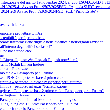
ell’istruzione e del merito 19 novembre 2024, n. 233 ESO4.6.A4.D-F
N-PU-2025-41 Avviso Prot. 9507/2025FSE+ “Agenda SUD” seconda an
024-209 Avviso Prot. 59369/2024FSE+ (c.d. “Piano Estate”) -
vativi Infanzia
nicare e progettare On Air”
nibilità per il primo ciclo”
trasformazione digitale nella didattica e nell’organizzazione”
’interno degli edifici scolastici”
Il nostro arcobaleno”
one
uli Lingua Inglese We all speak English now! 1 e 2
esterni Moduli Lingua Inglese
fanzia – Ricre…azione
 ciclo – Passaporto per il futuro
glese – PON Competenze base 2 primo ciclo
initiva – percorso 1° ciclo “Passaporto per il futuro!”
efinitiva – percorso infanzia “Ricre…azione”
Inglese – Competenze base 2 primo ciclo “Passaporto per il Futuro”
gua Inglese – Avviso pubblico
assaporto per il futuro! Moduli di Lingua Inglese
 Lingua Inglese 1° Ciclo: Passaporto per il Futuro!
e 2 – primo ciclo Passaporto per il Futuro