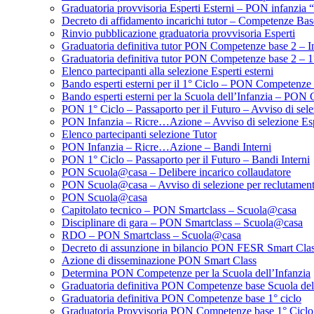
Graduatoria provvisoria Esperti Esterni – PON infanzi
Decreto di affidamento incarichi tutor – Competenze Bas
Rinvio pubblicazione graduatoria provvisoria Esperti
Graduatoria definitiva tutor PON Competenze base 2 – 
Graduatoria definitiva tutor PON Competenze base 2 – 1°
Elenco partecipanti alla selezione Esperti esterni
Bando esperti esterni per il 1° Ciclo – PON Competenze 
Bando esperti esterni per la Scuola dell’Infanzia – P
PON 1° Ciclo – Passaporto per il Futuro – Avviso di selez
PON Infanzia – Ricre…Azione – Avviso di selezione Esper
Elenco partecipanti selezione Tutor
PON Infanzia – Ricre…Azione – Bandi Interni
PON 1° Ciclo – Passaporto per il Futuro – Bandi Interni
PON Scuola@casa – Delibere incarico collaudatore
PON Scuola@casa – Avviso di selezione per reclutament
PON Scuola@casa
Capitolato tecnico – PON Smartclass – Scuola@casa
Disciplinare di gara – PON Smartclass – Scuola@casa
RDO – PON Smartclass – Scuola@casa
Decreto di assunzione in bilancio PON FESR Smart Cla
Azione di disseminazione PON Smart Class
Determina PON Competenze per la Scuola dell’Infanzia
Graduatoria definitiva PON Competenze base Scuola dell
Graduatoria definitiva PON Competenze base 1° ciclo
Graduatoria Provvisoria PON Competenze base 1° Ciclo