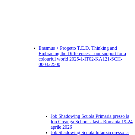
Erasmus + Progetto T.E.D. Thinking and
Embracing the Differences – our support for a
colourful world 2025-1-IT02-KA121-SCH-
000322500
Job Shadowing Scuola Primaria presso la
Ion Creanga School - Iasi - Romania 19-24
aprile 2026
Job Shadowing Scuola Infanzia presso la