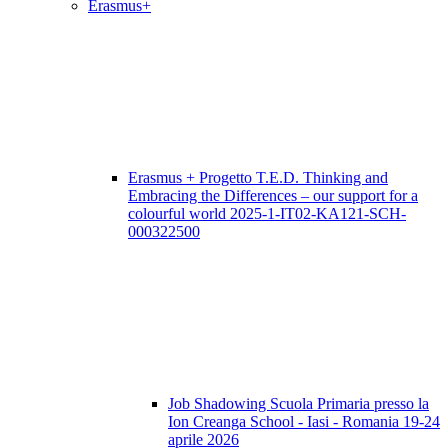
Erasmus+
Erasmus + Progetto T.E.D. Thinking and
Embracing the Differences – our support for a
colourful world 2025-1-IT02-KA121-SCH-
000322500
Job Shadowing Scuola Primaria presso la
Ion Creanga School - Iasi - Romania 19-24
aprile 2026