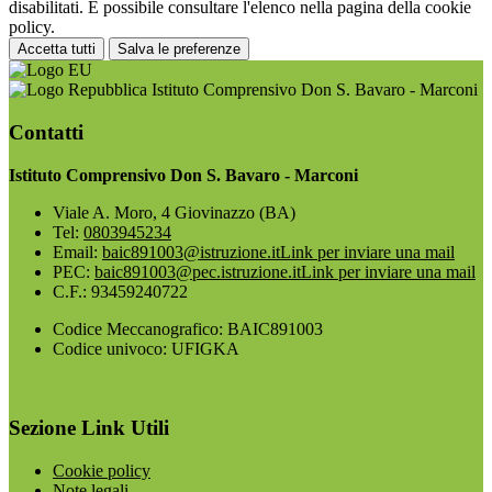
disabilitati. È possibile consultare l'elenco nella pagina della cookie
policy.
Accetta tutti
Salva le preferenze
Istituto Comprensivo Don S. Bavaro - Marconi
Contatti
Istituto Comprensivo Don S. Bavaro - Marconi
Viale A. Moro, 4 Giovinazzo (BA)
Tel:
0803945234
Email:
baic891003@istruzione.it
Link per inviare una mail
PEC:
baic891003@pec.istruzione.it
Link per inviare una mail
C.F.: 93459240722
Codice Meccanografico: BAIC891003
Codice univoco: UFIGKA
Sezione Link Utili
Cookie policy
Note legali