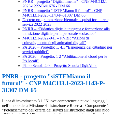
PNRR - progetto "Digital...mente" - CNP M4C1I2.1-
2023-1222-P-41676 - DM 66
PNRR - progetto "siSTEMiamo il futuro!" - CNP
M4C1I3.1-2023-1143-P-31307 DM 65
Decreto programmazione biennale acquisti forniture e
servizi 2022-2023
PNRR – “Didattica digitale integrata e formazione alla
transizione digitale per il personale scolastico”
M4C1I2.1-2022-941 – PNRR “Azioni di
coinvolgimento degli animatori digitali”
PA 2026 – Progetto: 1. 4.1 “Esperienza del cittadino nei
servizi pubblici”
PA 2026 – Progetto: 1 2 “Abilitazione al cloud per le
PA locali”
Piano Scuola 4.0 – Progetto Scuola DigitAbile
PNRR - progetto "siSTEMiamo il
futuro!" - CNP M4C1I3.1-2023-1143-P-
31307 DM 65
Linea di investimento 3.1 "Nuove competenze e nuovi linguaggi"
nell'ambito della Missione 4 - Istruzione e Ricerca - Componente 1 -
"Potenziamento dell'offerta dei servizi all'istruzione: dagli asili nido