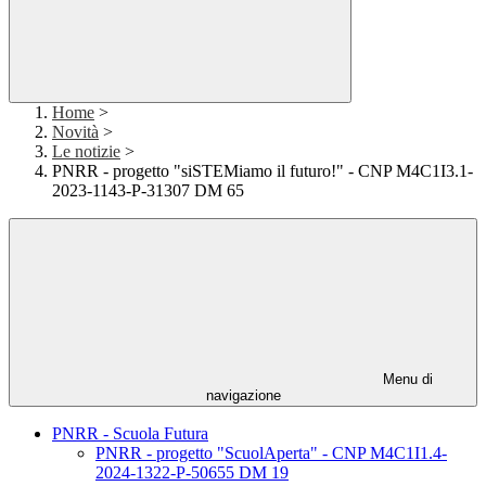
Home
>
Novità
>
Le notizie
>
PNRR - progetto "siSTEMiamo il futuro!" - CNP M4C1I3.1-
2023-1143-P-31307 DM 65
Menu di
navigazione
PNRR - Scuola Futura
PNRR - progetto "ScuolAperta" - CNP M4C1I1.4-
2024-1322-P-50655 DM 19