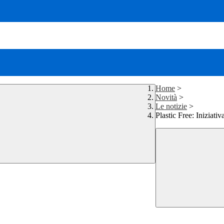
Home
>
Novità
>
Le notizie
>
Plastic Free: Iniziati