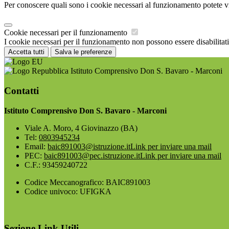
Per conoscere quali sono i cookie necessari al funzionamento potete v
Cookie necessari per il funzionamento
I cookie necessari per il funzionamento non possono essere disabilitati.
Accetta tutti
Salva le preferenze
Istituto Comprensivo Don S. Bavaro - Marconi
Contatti
Istituto Comprensivo Don S. Bavaro - Marconi
Viale A. Moro, 4 Giovinazzo (BA)
Tel:
0803945234
Email:
baic891003@istruzione.it
Link per inviare una mail
PEC:
baic891003@pec.istruzione.it
Link per inviare una mail
C.F.: 93459240722
Codice Meccanografico: BAIC891003
Codice univoco: UFIGKA
Sezione Link Utili