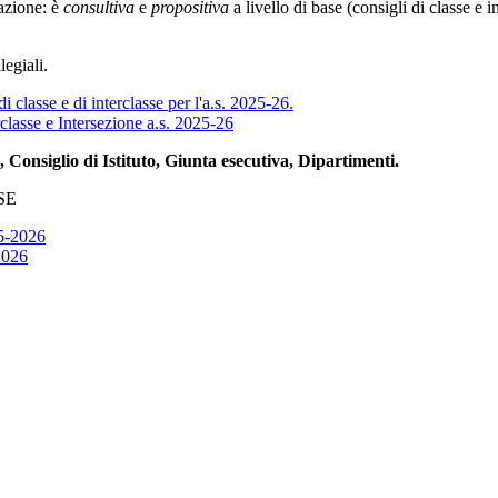
azione: è
consultiva
e
propositiva
a livello di base (consigli di classe e i
legiali.
i classe e di interclasse per l'a.s. 2025-26.
rclasse e Intersezione a.s. 2025-26
i, Consiglio di Istituto, Giunta esecutiva, Dipartimenti.
SE
25-2026
2026