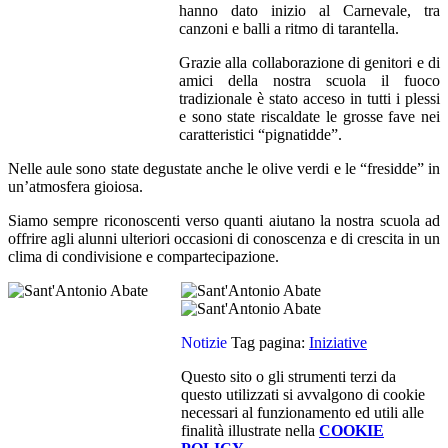
hanno dato inizio al Carneva
le, tra
canzoni e balli a ritmo di tarantella.
Grazie alla collab
or
azione di genitori e di
amici della nostra scuola il fuoco
tradizionale è stato acceso in tutt
i i plessi
e sono state riscaldate le grosse fave nei
caratteristici “pignatidde”.
Nelle a
ule
sono state degustate anche le olive verdi e le “fresidde” in
un’atmosfera gioiosa.
Siamo sempre riconoscenti verso quanti aiutano la nostra scuola ad
offrire agli alunni ulteriori occasioni di conoscenza e di crescita in un
clima di condivisione e compartecipazione.
Notizie
Tag pagina:
Iniziative
Questo sito o gli strumenti terzi da
questo utilizzati si avvalgono di cookie
necessari al funzionamento ed utili alle
finalità illustrate nella
COOKIE