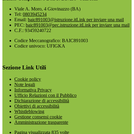
Viale A. Moro, 4 Giovinazzo (BA)
Tel:
0803945234
Email:
baic891003@istruzione.it
Link per inviare una mail
PEC:
baic891003@pec.istruzione.it
Link per inviare una mail
C.F.: 93459240722
Codice Meccanografico: BAIC891003
Codice univoco: UFIGKA
Sezione Link Utili
Cookie policy
Note legali
Informativa Privacy
Ufficio Relazioni con il Pubblico
Dichiarazione di accessibilità
Obiettivi di accessibilità
Whistleblowing
Gestione consensi cookie
Amministrazione trasparente
Pagina visualizzata
835
volte