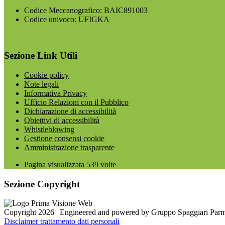
Codice Meccanografico: BAIC891003
Codice univoco: UFIGKA
Sezione Link Utili
Cookie policy
Note legali
Informativa Privacy
Ufficio Relazioni con il Pubblico
Dichiarazione di accessibilità
Obiettivi di accessibilità
Whistleblowing
Gestione consensi cookie
Amministrazione trasparente
Pagina visualizzata
539
volte
Sezione Copyright
Copyright 2026 | Engineered and powered by Gruppo Spaggiari Parm
Disclaimer trattamento dati personali