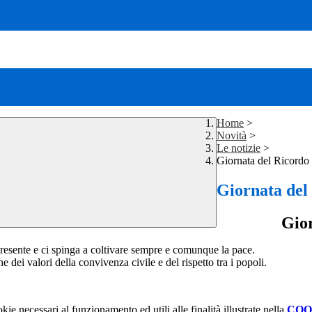
Home
>
Novità
>
Le notizie
>
Giornata del Ricordo
Giornata del
Gior
l presente e ci spinga a coltivare sempre e comunque la pace.
e dei valori della convivenza civile e del rispetto tra i popoli.
kie necessari al funzionamento ed utili alle finalità illustrate nella
COO