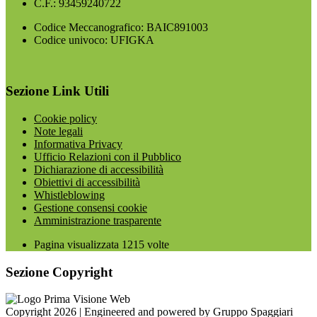
C.F.: 93459240722
Codice Meccanografico: BAIC891003
Codice univoco: UFIGKA
Sezione Link Utili
Cookie policy
Note legali
Informativa Privacy
Ufficio Relazioni con il Pubblico
Dichiarazione di accessibilità
Obiettivi di accessibilità
Whistleblowing
Gestione consensi cookie
Amministrazione trasparente
Pagina visualizzata
1215
volte
Sezione Copyright
Copyright 2026 | Engineered and powered by Gruppo Spaggiari