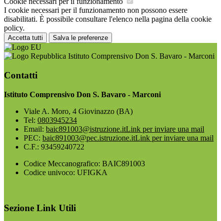
Cookie necessari per il funzionamento
I cookie necessari per il funzionamento non possono essere
disabilitati. È possibile consultare l'elenco nella pagina della cookie
policy.
Accetta tutti
Salva le preferenze
Istituto Comprensivo Don S. Bavaro - Marconi
Contatti
Istituto Comprensivo Don S. Bavaro - Marconi
Viale A. Moro, 4 Giovinazzo (BA)
Tel:
0803945234
Email:
baic891003@istruzione.it
Link per inviare una mail
PEC:
baic891003@pec.istruzione.it
Link per inviare una mail
C.F.: 93459240722
Codice Meccanografico: BAIC891003
Codice univoco: UFIGKA
Sezione Link Utili