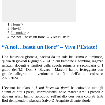
Home
>
Novità
>
Le notizie
>
“A noi…basta un fiore” – Viva l’Estate!
“A noi…basta un fiore” – Viva l’Estate!
Una fantastica giornata, baciata da un sole bellissimo e luminoso,
quella di giovedì 6 giugno 2024 in cui bambine e bambini, ragazze
ragazzi, docenti e genitori della scuola primaria e secondaria di I
grado dell’I.C. Don S. Bavaro - Marconi hanno festeggiato con
grande allegria e divertimento la fine dell’anno scolastico
2023/2024.
L’evento intitolato “
A noi basta un fiore
” ha coinvolto tutti gli
alunni di tutti i plessi, improvvisatisi nello “Street Art”: i piccoli e
giovani artisti hanno riprodotto sull’asfalto con gessi colorati tanti
fiori riempiendo il piazzale Salvo D’Acquisto di tante aiuole.