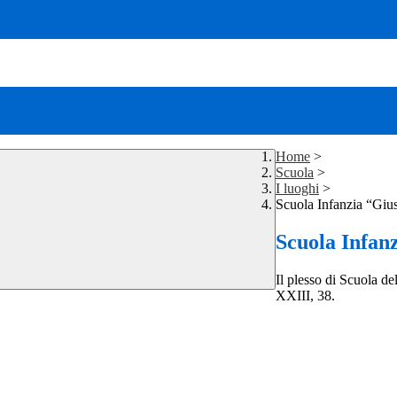
Home
>
Scuola
>
I luoghi
>
Scuola Infanzia “Giu
Scuola Infan
Il plesso di Scuola d
XXIII, 38.