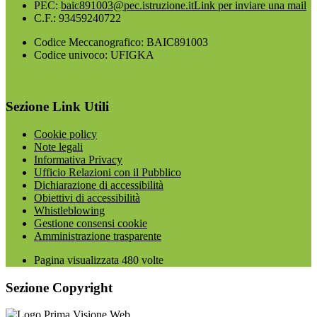
PEC:
baic891003@pec.istruzione.it
Link per inviare una mail
C.F.: 93459240722
Codice Meccanografico: BAIC891003
Codice univoco: UFIGKA
Sezione Link Utili
Cookie policy
Note legali
Informativa Privacy
Ufficio Relazioni con il Pubblico
Dichiarazione di accessibilità
Obiettivi di accessibilità
Whistleblowing
Gestione consensi cookie
Amministrazione trasparente
Pagina visualizzata
480
volte
Sezione Copyright